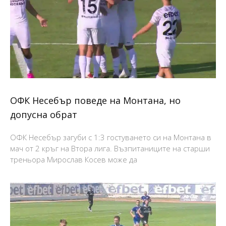
ОФК Несебър поведе на Монтана, но
допусна обрат
ОФК Несебър загуби с 1:3 гостуването си на Монтана в
мач от 2 кръг на Втора лига. Възпитаниците на старши
треньора Мирослав Косев може да