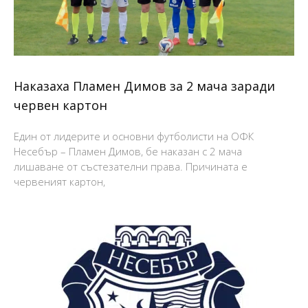
Наказаха Пламен Димов за 2 мача заради
червен картон
Един от лидерите и основни футболисти на ОФК
Несебър – Пламен Димов, бе наказан с 2 мача
лишаване от състезателни права. Причината е
червеният картон,