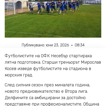
Публикувано:
юни 23, 2026
08:34
Футболистите на ОФК Несебър стартираха
лятна подготовка. Старши треньорът Мирослав
Косев изведе футболистите на стадиона в
морския град.
След силния сезон през миналата година,
новото предизвикателство е Втора лига.
Делфините са амбицирани за достойно
представяне при професионалистите. Община