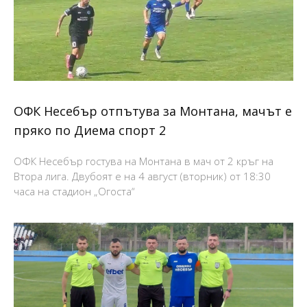
ОФК Несебър отпътува за Монтана, мачът е
пряко по Диема спорт 2
ОФК Несебър гостува на Монтана в мач от 2 кръг на
Втора лига. Двубоят е на 4 август (вторник) от 18:30
часа на стадион „Огоста“