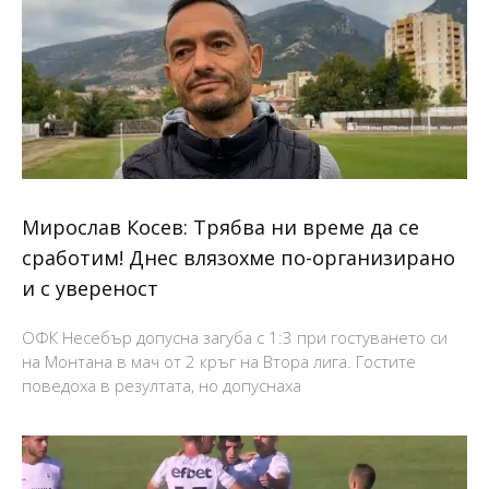
Мирослав Косев: Трябва ни време да се
сработим! Днес влязохме по-организирано
и с увереност
ОФК Несебър допусна загуба с 1:3 при гостуването си
на Монтана в мач от 2 кръг на Втора лига. Гостите
поведоха в резултата, но допуснаха