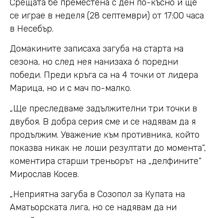
Срещата бе преместена с ден по-късно и ще
се играе в неделя (28 септември) от 17:00 часа
в Несебър.
Домакините записаха загуба на старта на
сезона, но след нея нанизаха 6 поредни
победи. Преди кръга са на 4 точки от лидера
Марица, но и с мач по-малко.
„Ще преследваме задължителни три точки в
двубоя. В добра серия сме и се надявам да я
продължим. Уважение към противника, който
показва никак не лоши резултати до момента“,
коментира старши треньорът на „делфините“
Мирослав Косев.
„Неприятна загуба в Созопол за Купата на
Аматьорската лига, но се надявам да ни