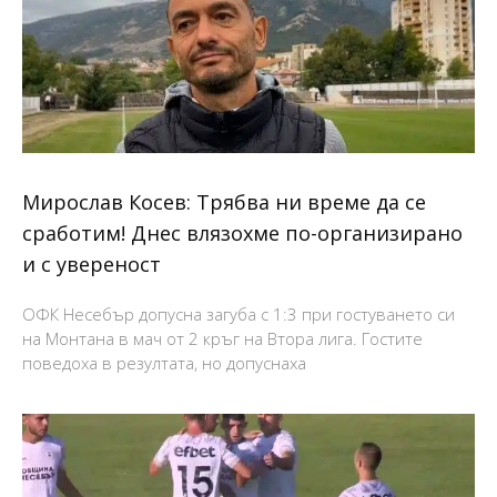
Мирослав Косев: Трябва ни време да се
сработим! Днес влязохме по-организирано
и с увереност
ОФК Несебър допусна загуба с 1:3 при гостуването си
на Монтана в мач от 2 кръг на Втора лига. Гостите
поведоха в резултата, но допуснаха