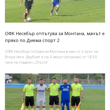
ОФК Несебър отпътува за Монтана, мачът е
пряко по Диема спорт 2
ОФК Несебър гостува на Монтана в мач от 2 кръг на
Втора лига. Двубоят е на 4 август (вторник) от 18:30
часа на стадион „Огоста“