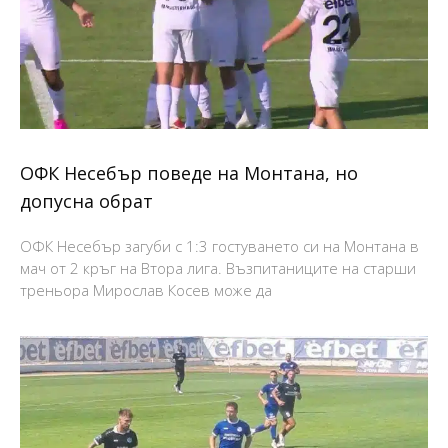
ОФК Несебър поведе на Монтана, но
допусна обрат
ОФК Несебър загуби с 1:3 гостуването си на Монтана в
мач от 2 кръг на Втора лига. Възпитаниците на старши
треньора Мирослав Косев може да