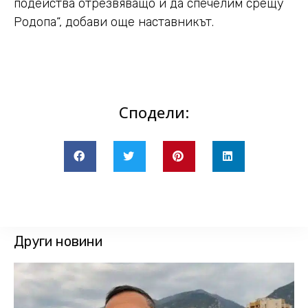
подейства отрезвяващо и да спечелим срещу
Родопа“, добави още наставникът.
Сподели:
Други новини