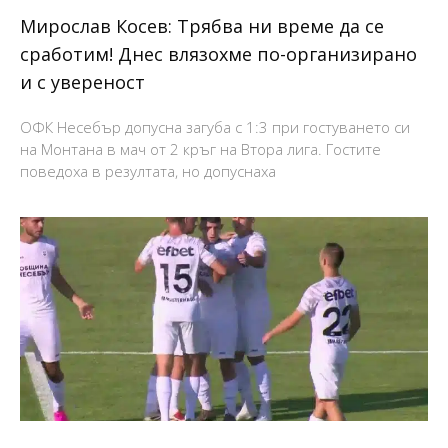
Мирослав Косев: Трябва ни време да се
сработим! Днес влязохме по-организирано
и с увереност
ОФК Несебър допусна загуба с 1:3 при гостуването си
на Монтана в мач от 2 кръг на Втора лига. Гостите
поведоха в резултата, но допуснаха