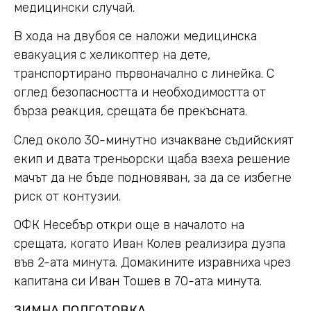
медицински случай.
В хода на двубоя се наложи медицинска
евакуация с хеликоптер на дете,
транспортирано първоначално с линейка. С
оглед безопасността и необходимостта от
бърза реакция, срещата бе прекъсната.
След около 30-минутно изчакване съдийският
екип и двата треньорски щаба взеха решение
мачът да не бъде подновяван, за да се избегне
риск от контузии.
ОФК Несебър откри още в началото на
срещата, когато Иван Колев реализира дузпа
във 2-ата минута. Домакините изравниха чрез
капитана си Иван Тошев в 70-ата минута.
ЗИМНА ПОДГОТОВКА