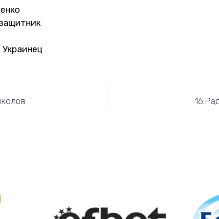
менко
узащитник
 Украинец
иколов
16.Ра