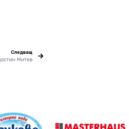
Следващ
достин Митев