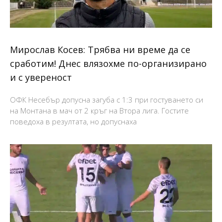
Мирослав Косев: Трябва ни време да се
сработим! Днес влязохме по-организирано
и с увереност
ОФК Несебър допусна загуба с 1:3 при гостуването си
на Монтана в мач от 2 кръг на Втора лига. Гостите
поведоха в резултата, но допуснаха