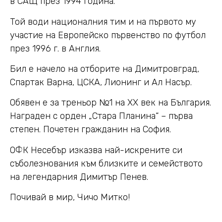
в САЩ през 1994 година.
Той води националния тим и на първото му
участие на Европейско първенство по футбол
през 1996 г. в Англия.
Бил е начело на отборите на Димитровград,
Спартак Варна, ЦСКА, Лионинг и Ал Насър.
Обявен е за треньор №1 на ХХ век на България.
Награден с орден „Стара Планина“ – първа
степен. Почетен гражданин на София.
ОФК Несебър изказва най-искрените си
съболезнования към близките и семейството
на легендарния Димитър Пенев.
Почивай в мир, Чичо Митко!