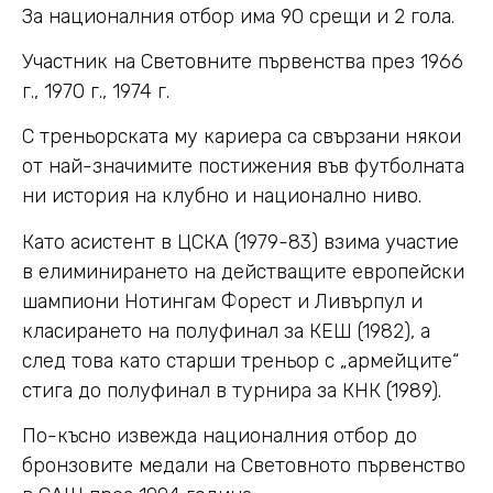
За националния отбор има 90 срещи и 2 гола.
Участник на Световните първенства през 1966
г., 1970 г., 1974 г.
С треньорската му кариера са свързани някои
от най-значимите постижения във футболната
ни история на клубно и национално ниво.
Като асистент в ЦСКА (1979-83) взима участие
в елиминирането на действащите европейски
шампиони Нотингам Форест и Ливърпул и
класирането на полуфинал за КЕШ (1982), а
след това като старши треньор с „армейците“
стига до полуфинал в турнира за КНК (1989).
По-късно извежда националния отбор до
бронзовите медали на Световното първенство