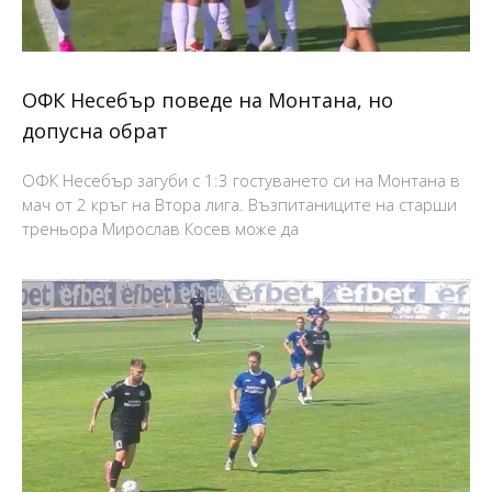
ОФК Несебър поведе на Монтана, но
допусна обрат
ОФК Несебър загуби с 1:3 гостуването си на Монтана в
мач от 2 кръг на Втора лига. Възпитаниците на старши
треньора Мирослав Косев може да