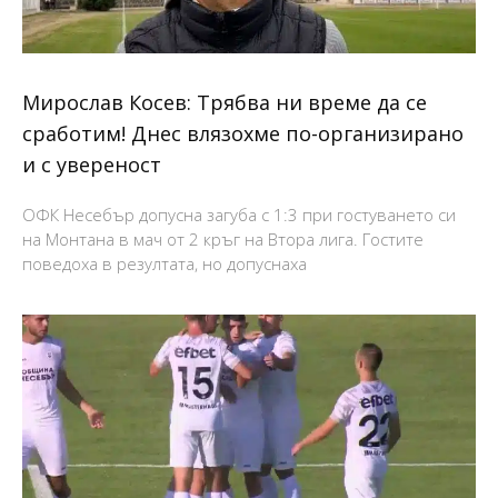
Мирослав Косев: Трябва ни време да се
сработим! Днес влязохме по-организирано
и с увереност
ОФК Несебър допусна загуба с 1:3 при гостуването си
на Монтана в мач от 2 кръг на Втора лига. Гостите
поведоха в резултата, но допуснаха