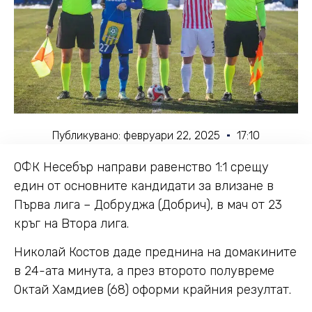
Публикувано:
февруари 22, 2025
17:10
ОФК Несебър направи равенство 1:1 срещу
един от основните кандидати за влизане в
Първа лига – Добруджа (Добрич), в мач от 23
кръг на Втора лига.
Николай Костов даде преднина на домакините
в 24-ата минута, а през второто полувреме
Октай Хамдиев (68) оформи крайния резултат.