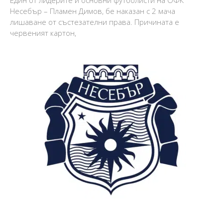
Несебър – Пламен Димов, бе наказан с 2 мача
лишаване от състезателни права. Причината е
червеният картон,