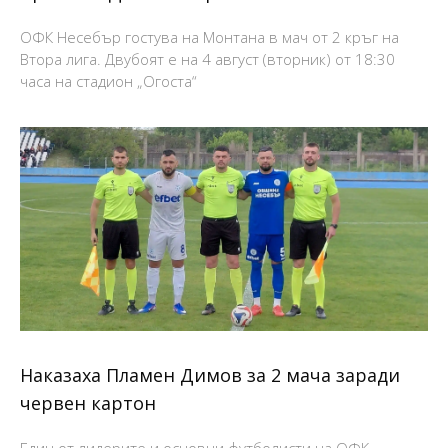
ОФК Несебър гостува на Монтана в мач от 2 кръг на
Втора лига. Двубоят е на 4 август (вторник) от 18:30
часа на стадион „Огоста“
Наказаха Пламен Димов за 2 мача заради
червен картон
Един от лидерите и основни футболисти на ОФК