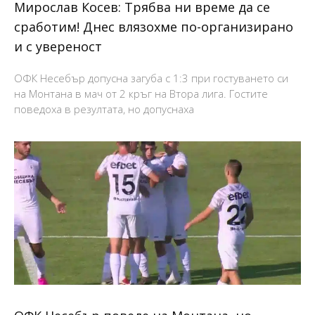
Мирослав Косев: Трябва ни време да се
сработим! Днес влязохме по-организирано
и с увереност
ОФК Несебър допусна загуба с 1:3 при гостуването си
на Монтана в мач от 2 кръг на Втора лига. Гостите
поведоха в резултата, но допуснаха