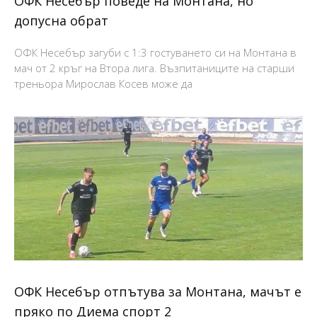
ОФК Несебър поведе на Монтана, но
допусна обрат
ОФК Несебър загуби с 1:3 гостуването си на Монтана в
мач от 2 кръг на Втора лига. Възпитаниците на старши
треньора Мирослав Косев може да
ОФК Несебър отпътува за Монтана, мачът е
пряко по Диема спорт 2