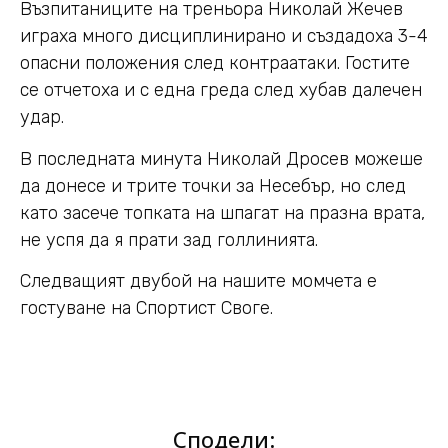
Възпитаниците на треньора Николай Жечев
играха много дисциплинирано и създадоха 3-4
опасни положения след контраатаки. Гостите
се отчетоха и с една греда след хубав далечен
удар.
В последната минута Николай Дросев можеше
да донесе и трите точки за Несебър, но след
като засече топката на шпагат на празна врата,
не успя да я прати зад голлинията.
Следващият двубой на нашите момчета е
гостуване на Спортист Своге.
Сподели: