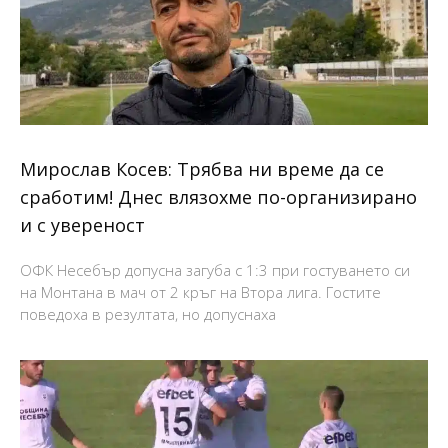
Мирослав Косев: Трябва ни време да се
сработим! Днес влязохме по-организирано
и с увереност
ОФК Несебър допусна загуба с 1:3 при гостуването си
на Монтана в мач от 2 кръг на Втора лига. Гостите
поведоха в резултата, но допуснаха