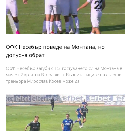
ОФК Несебър поведе на Монтана, но
допусна обрат
ОФК Несебър загуби с 1:3 гостуването си на Монтана в
мач от 2 кръг на Втора лига. Възпитаниците на старши
треньора Мирослав Косев може да