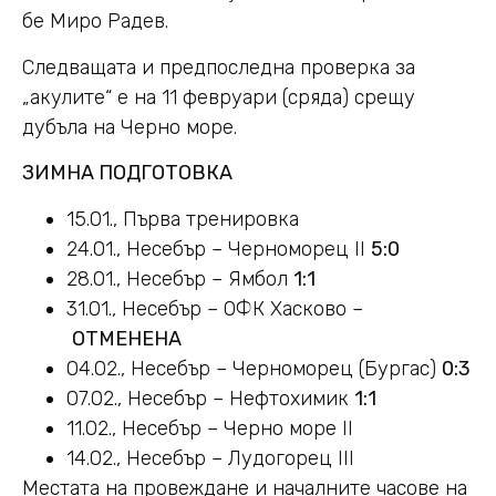
бе Миро Радев.
Следващата и предпоследна проверка за
„акулите“ е на 11 февруари (сряда) срещу
дубъла на Черно море.
ЗИМНА ПОДГОТОВКА
15.01., Първа тренировка
24.01., Несебър – Черноморец II
5:0
28.01., Несебър – Ямбол
1:1
31.01., Несебър – ОФК Хасково –
ОТМЕНЕНА
04.02., Несебър – Черноморец (Бургас)
0:3
07.02., Несебър – Нефтохимик
1:1
11.02., Несебър – Черно море II
14.02., Несебър – Лудогорец III
Местата на провеждане и началните часове на