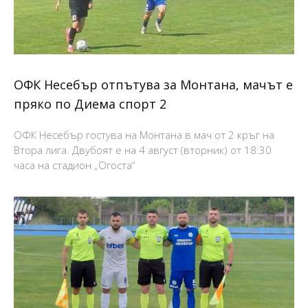
ОФК Несебър отпътува за Монтана, мачът е
пряко по Диема спорт 2
ОФК Несебър гостува на Монтана в мач от 2 кръг на
Втора лига. Двубоят е на 4 август (вторник) от 18:30
часа на стадион „Огоста“