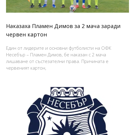
Наказаха Пламен Димов за 2 мача заради
червен картон
Един от лидерите и основни футболисти на ОФК
Несебър – Пламен Димов, бе наказан с 2 мача
лишаване от състезателни права. Причината е
червеният картон,