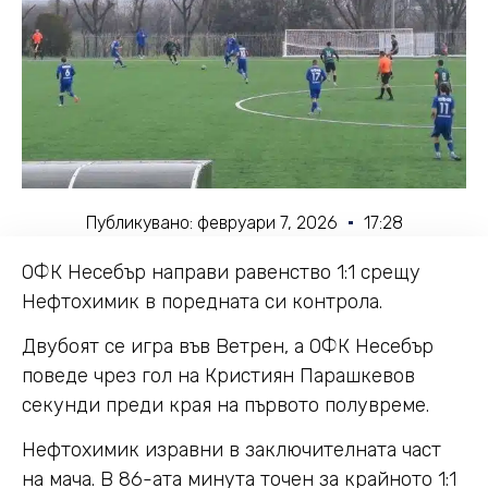
Публикувано:
февруари 7, 2026
17:28
ОФК Несебър направи равенство 1:1 срещу
Нефтохимик в поредната си контрола.
Двубоят се игра във Ветрен, а ОФК Несебър
поведе чрез гол на Кристиян Парашкевов
секунди преди края на първото полувреме.
Нефтохимик изравни в заключителната част
на мача. В 86-ата минута точен за крайното 1:1