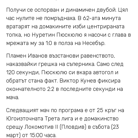
Получи се оспорван и динамичен двубой. Цял
час нулите не помръднаха. В 62-ата минута
вратарят на домакините изби центрираната
топка, но Нуретин Пюскюлю я насочи с глава в
мрежата му за 1:0 в полза на Несебър.
Пламен Иванов възстанови равенството,
наказвайки грешка на съперника. Само след
120 секунди, Пюскюлю си вкара автогол и
обратът стана факт. Виктор Кунев фиксира
окончателното 2:2 в последните секунди на
мача.
Следващият мач по програма е от 25 кръг на
Югоизточната Трета лига и е домакинство
срещу Локомотив II (Пловдив) в събота (23
март) от 15:00 часа.