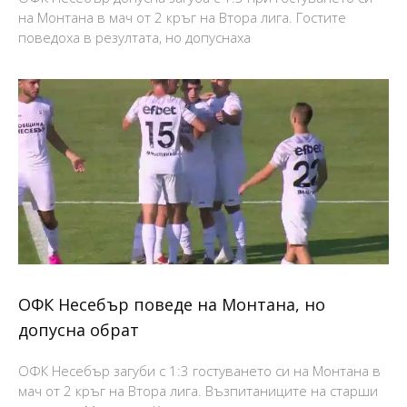
на Монтана в мач от 2 кръг на Втора лига. Гостите
поведоха в резултата, но допуснаха
ОФК Несебър поведе на Монтана, но
допусна обрат
ОФК Несебър загуби с 1:3 гостуването си на Монтана в
мач от 2 кръг на Втора лига. Възпитаниците на старши