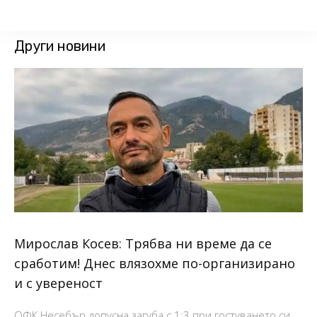
Други новини
Мирослав Косев: Трябва ни време да се
сработим! Днес влязохме по-организирано
и с увереност
ОФК Несебър допусна загуба с 1:3 при гостуването си