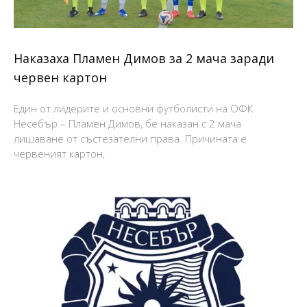
Наказаха Пламен Димов за 2 мача заради
червен картон
Един от лидерите и основни футболисти на ОФК
Несебър – Пламен Димов, бе наказан с 2 мача
лишаване от състезателни права. Причината е
червеният картон,