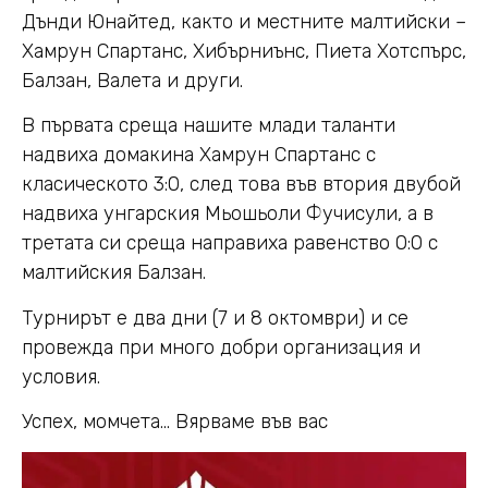
Дънди Юнайтед, както и местните малтийски –
Хамрун Спартанс, Хибърниънс, Пиета Хотспърс,
Балзан, Валета и други.
В първата среща нашите млади таланти
надвиха домакина Хамрун Спартанс с
класическото 3:0, след това във втория двубой
надвиха унгарския Мьошьоли Фучисули, а в
третата си среща направиха равенство 0:0 с
малтийския Балзан.
Турнирът е два дни (7 и 8 октомври) и се
провежда при много добри организация и
условия.
Успех, момчета… Вярваме във вас