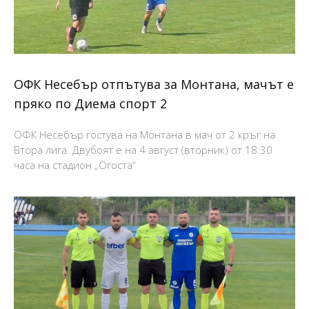
ОФК Несебър отпътува за Монтана, мачът е
пряко по Диема спорт 2
ОФК Несебър гостува на Монтана в мач от 2 кръг на
Втора лига. Двубоят е на 4 август (вторник) от 18:30
часа на стадион „Огоста“