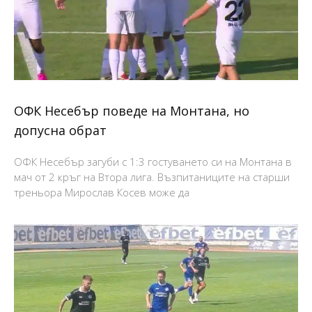
ОФК Несебър поведе на Монтана, но
допусна обрат
ОФК Несебър загуби с 1:3 гостуването си на Монтана в
мач от 2 кръг на Втора лига. Възпитаниците на старши
треньора Мирослав Косев може да