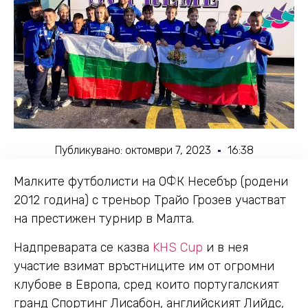
Публикувано:
октомври 7, 2023
16:38
Малките футболисти на ОФК Несебър (родени
2012 година) с треньор Трайо Грозев участват
на престижен турнир в Малта.
Надпреварата се казва
KHS Cup
и в нея
участие взимат връстниците им от огромни
клубове в Европа, сред които португалският
гранд Спортинг Лисабон, английският Лийдс,