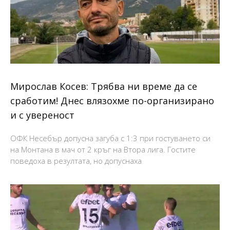
Мирослав Косев: Трябва ни време да се
сработим! Днес влязохме по-организирано
и с увереност
ОФК Несебър допусна загуба с 1:3 при гостуването си
на Монтана в мач от 2 кръг на Втора лига. Гостите
поведоха в резултата, но допуснаха