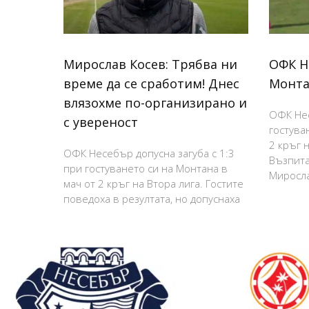
Мирослав Косев: Трябва ни
ОФК Н
време да се сработим! Днес
Монта
влязохме по-организирано и
ОФК Нес
с увереност
гостува
2 кръг н
ОФК Несебър допусна загуба с 1:3
Възпита
при гостуването си на Монтана в
Миросла
мач от 2 кръг на Втора лига. Гостите
поведоха в резултата, но допуснаха