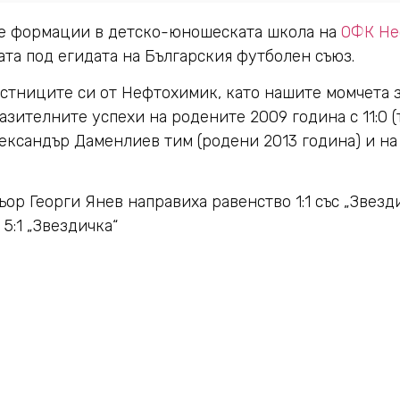
те формации в детско-юношеската школа на
ОФК Не
ата под егидата на Българския футболен съюз.
стниците си от Нефтохимик, като нашите момчета 
азителните успехи на родените 2009 година с 11:0 
лександър Даменлиев тим (родени 2013 година) и на
ьор Георги Янев направиха равенство 1:1 със „Звезди
5:1 „Звездичка“