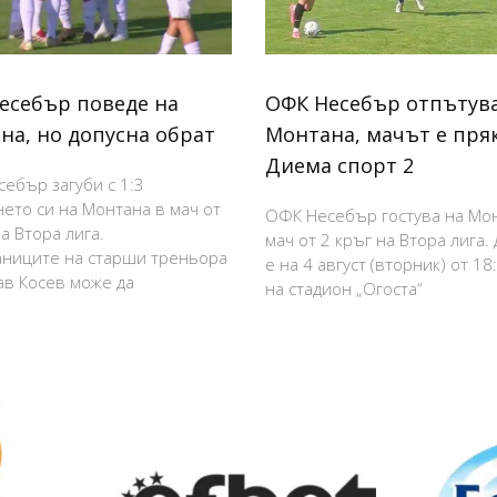
есебър поведе на
ОФК Несебър отпътува
на, но допусна обрат
Монтана, мачът е пря
Диема спорт 2
ебър загуби с 1:3
нето си на Монтана в мач от
ОФК Несебър гостува на Мо
а Втора лига.
мач от 2 кръг на Втора лига.
ниците на старши треньора
е на 4 август (вторник) от 18
в Косев може да
на стадион „Огоста“