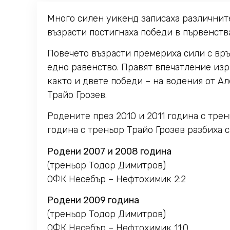
Много силен уикенд записаха различни
възрасти постигнаха победи в първенств
Повечето възрасти премериха сили с връ
едно равенство. Правят впечатление изр
както и двете победи – на водения от А
Трайо Грозев.
Родените през 2010 и 2011 година с трен
година с треньор Трайо Грозев разбиха с 
Родени 2007 и 2008 година
(треньор Тодор Димитров)
ОФК Несебър – Нефтохимик 2:2
Родени 2009 година
(треньор Тодор Димитров)
ОФК Несебър – Нефтохимик 11:0