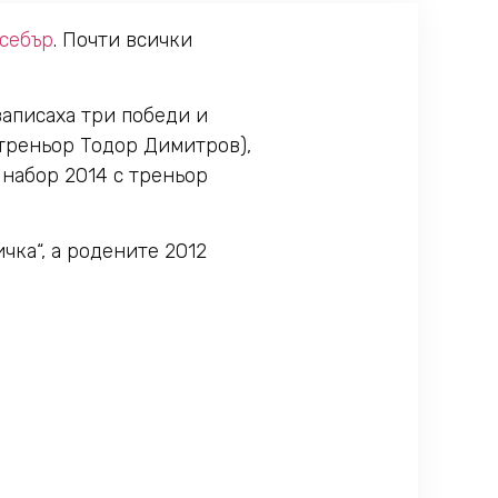
себър
. Почти всички
записаха три победи и
(треньор Тодор Димитров),
 набор 2014 с треньор
чка“, а родените 2012