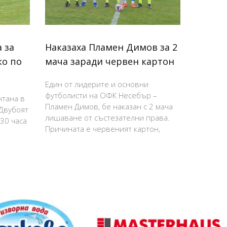
 за
Наказаха Пламен Димов за 2
ко по
мача заради червен картон
Един от лидерите и основни
футболисти на ОФК Несебър –
нтана в
Пламен Димов, бе наказан с 2 мача
 Двубоят
лишаване от състезателни права.
:30 часа
Причината е червеният картон,