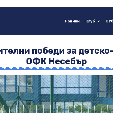
Новини
Клуб
От
ителни победи за детск
ОФК Несебър