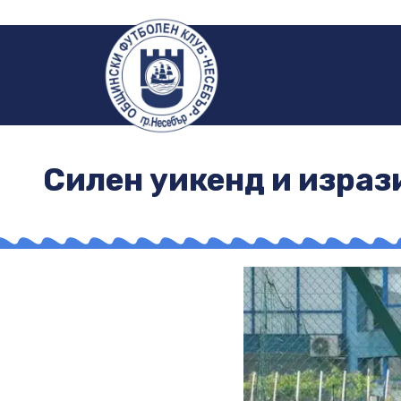
Силен уикенд и израз