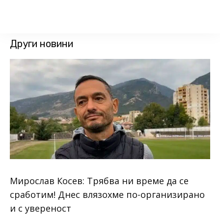
Други новини
Мирослав Косев: Трябва ни време да се
сработим! Днес влязохме по-организирано
и с увереност