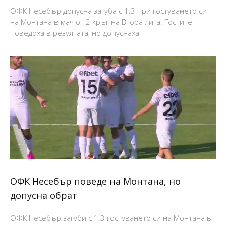
ОФК Несебър допусна загуба с 1:3 при гостуването си
на Монтана в мач от 2 кръг на Втора лига. Гостите
поведоха в резултата, но допуснаха
ОФК Несебър поведе на Монтана, но
допусна обрат
ОФК Несебър загуби с 1:3 гостуването си на Монтана в