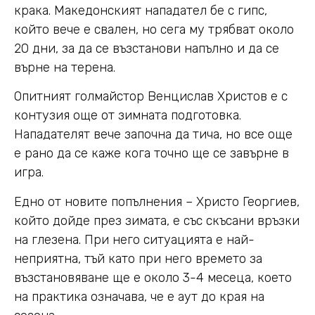
крака. Македонският нападател бе с гипс,
който вече е свален, но сега му трябват около
20 дни, за да се възстанови напълно и да се
върне на терена.
Опитният голмайстор Венцислав Христов е с
контузия още от зимната подготовка.
Нападателят вече започна да тича, но все още
е рано да се каже кога точно ще се завърне в
игра.
Едно от новите попълнения – Христо Георгиев,
който дойде през зимата, е със скъсани връзки
на глезена. При него ситуацията е най-
неприятна, тъй като при него времето за
възстановяване ще е около 3-4 месеца, което
на практика означава, че е аут до края на