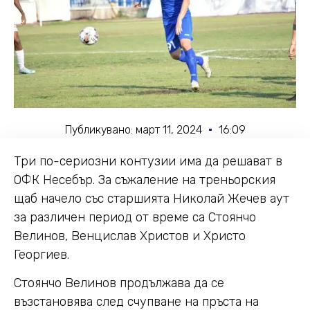
Публикувано:
март 11, 2024
16:09
Три по-сериозни контузии има да решават в
ОФК Несебър. За съжаление на треньорския
щаб начело със старшията Николай Жечев аут
за различен период от време са Стоянчо
Велинов, Венцислав Христов и Христо
Георгиев.
Стоянчо Велинов продължава да се
възстановява след счупване на пръста на