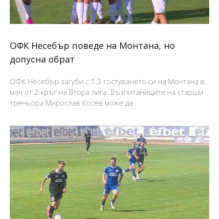
ОФК Несебър поведе на Монтана, но
допусна обрат
ОФК Несебър загуби с 1:3 гостуването си на Монтана в
мач от 2 кръг на Втора лига. Възпитаниците на старши
треньора Мирослав Косев може да