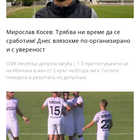
Мирослав Косев: Трябва ни време да се
сработим! Днес влязохме по-организирано
и с увереност
ОФК Несебър допусна загуба с 1:3 при гостуването си
на Монтана в мач от 2 кръг на Втора лига. Гостите
поведоха в резултата, но допуснаха