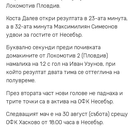
Локомотив Пловдив.
Коста Далев откри резултата в 23-ата минута,
а в 32-ата минута Максимилиян Симеонов
удвои за гостите от Несебър.
Буквално секунди преди почивката
домакините от Локомотив 2 (Пловдив)
намалиха на 1:2 с гол на Иван Узунов, при
който резултат двата тима се оттеглина на
полувреме.
През втората част нови голове не паднаха и
трите точки са в актива на ОФК Несебър.
Следващият мач е на 30 август (събота) срещу
ОФК Хасково от 18:00 часа в Несебър.