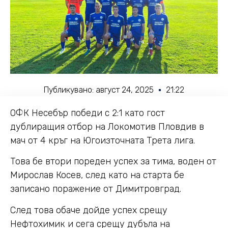
Публикувано:
август 24, 2025
21:22
ОФК Несебър победи с 2:1 като гост
дублиращия отбор на Локомотив Пловдив в
мач от 4 кръг на Югоизточната Трета лига.
Това бе втори пореден успех за тима, воден от
Мирослав Косев, след като на старта бе
записано поражение от Димитровград.
След това обаче дойде успех срещу
Нефтохимик и сега срещу дубъла на