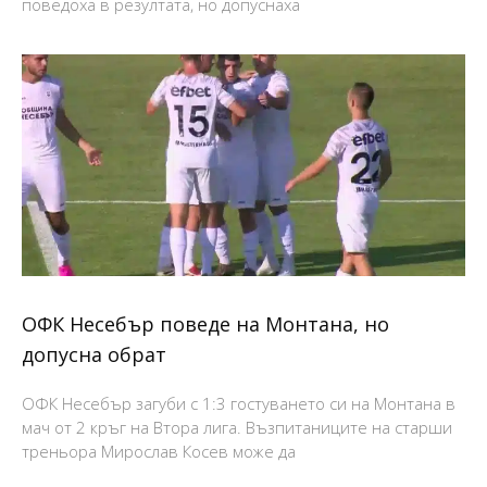
поведоха в резултата, но допуснаха
ОФК Несебър поведе на Монтана, но
допусна обрат
ОФК Несебър загуби с 1:3 гостуването си на Монтана в
мач от 2 кръг на Втора лига. Възпитаниците на старши
треньора Мирослав Косев може да