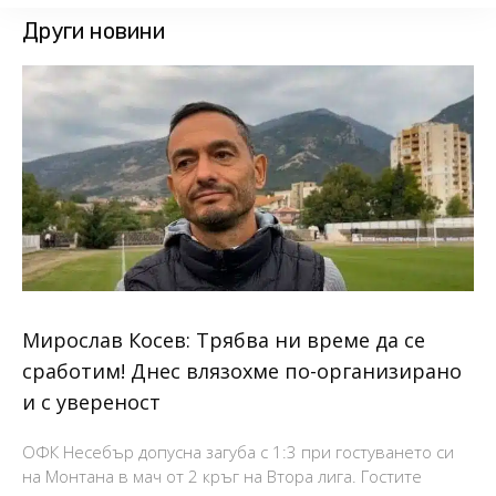
Други новини
Мирослав Косев: Трябва ни време да се
сработим! Днес влязохме по-организирано
и с увереност
ОФК Несебър допусна загуба с 1:3 при гостуването си
на Монтана в мач от 2 кръг на Втора лига. Гостите