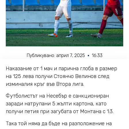
Публикувано:
април 7, 2025
16:33
Наказание от 1 мач и парична глоба в размер
на 125 лева получи Стоянчо Велинов след
изминалия кръг във Втора лига.
Футболистът на Несебър е санкциониран
заради натрупани 5 жълти картона, като
получи петия при загубата от Монтана с 1:3.
Така той няма да бъде на разположение на