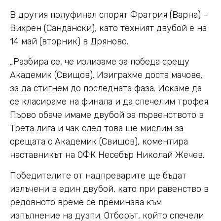
В другия полуфинал спорят Фратрия (Варна) –
Вихрен (Сандански), като техният двубой е на
14 май (вторник) в Дряново.
„Разбира се, че излизаме за победа срещу
Академик (Свищов). Изиграхме доста мачове,
за да стигнем до последната фаза. Искаме да
се класираме на финала и да спечелим трофея.
Първо обаче имаме двубой за първенството в
Трета лига и чак след това ще мислим за
срещата с Академик (Свищов), коментира
наставникът на ОФК Несебър Николай Жечев.
Победителите от надпреварите ще бъдат
излъчени в един двубой, като при равенство в
редовното време се преминава към
изпълнение на дузпи. Отборът, който спечели