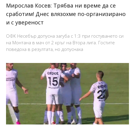
Мирослав Косев: Трябва ни време да се
сработим! Днес влязохме по-организирано
и с увереност
ОФК Несебър допусна загуба с 1:3 при гостуването си
на Монтана в мач от 2 кръг на Втора лига. Гостите
поведоха в резултата, но допуснаха