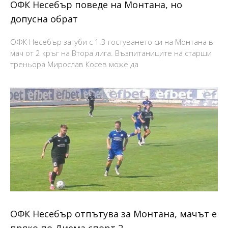
ОФК Несебър поведе на Монтана, но
допусна обрат
ОФК Несебър загуби с 1:3 гостуването си на Монтана в
мач от 2 кръг на Втора лига. Възпитаниците на старши
треньора Мирослав Косев може да
ОФК Несебър отпътува за Монтана, мачът е
пряко по Диема спорт 2