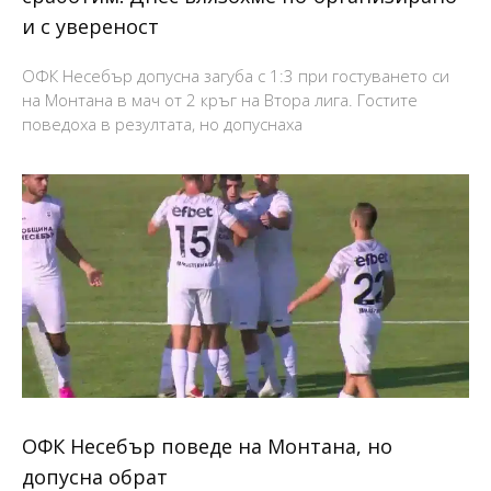
и с увереност
ОФК Несебър допусна загуба с 1:3 при гостуването си
на Монтана в мач от 2 кръг на Втора лига. Гостите
поведоха в резултата, но допуснаха
ОФК Несебър поведе на Монтана, но
допусна обрат