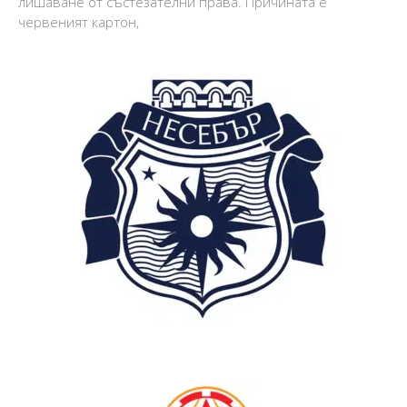
лишаване от състезателни права. Причината е
червеният картон,