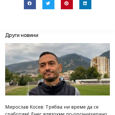
Други новини
Мирослав Косев: Трябва ни време да се
сработим! Днес влязохме по-организирано