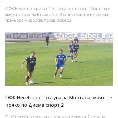
ОФК Несебър загуби с 1:3 гостуването си на Монтана в
мач от 2 кръг на Втора лига. Възпитаниците на старши
треньора Мирослав Косев може да
ОФК Несебър отпътува за Монтана, мачът е
пряко по Диема спорт 2
ОФК Несебър гостува на Монтана в мач от 2 кръг на