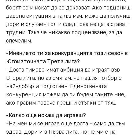
борят се и искат да се доказват. Ако подцениш
дадена ситуация в такъв мач, може да получиш
дори и случаен гол и след това нещата стават
трудни. Така че никакво подценяване, за да
спечелим.
-Мнението ти за конкуренцията този сезон в
Югоизточната Трета лига?
-Доста тимове имат амбиция да играят във
Втора лига, но аз смятам, че нашият отбор е
най-добър и подготвен. Единствената
конкуренция можем да си бъдем самите ние,
ако правим повече грешни стъпки от тях…
-Колко още искаш да играеш?
-На мен ми се играе още доста – само да съм
здрав. Дори и в Първа лига, но не ми е на