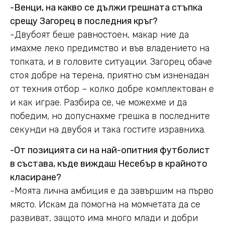
-Венци, на какво се дължи грешната стъпка
срещу Загорец в последния кръг?
-Двубоят беше равностоен, макар ние да
имахме леко предимство и във владението на
топката, и в головите ситуации. Загорец обаче
стоя добре на терена, приятно съм изненадан
от техния отбор – колко добре комплектован е
и как играе. Разбира се, че можехме и да
победим, но допуснахме грешка в последните
секунди на двубоя и така гостите изравниха.
-От позицията си на най-опитния футболист
в състава, къде виждаш Несебър в крайното
класиране?
-Моята лична амбиция е да завършим на първо
място. Искам да помогна на момчетата да се
развиват, защото има много млади и добри