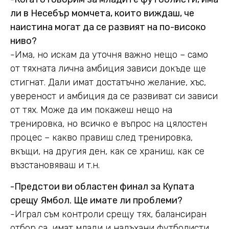
ли в Несебър момчета, които виждаш, че
наистина могат да се развият на по-високо
ниво?
-Има, но искам да уточня важно нещо – само
от тяхната лична амбиция зависи докъде ще
стигнат. Дали имат достатъчно желание, хъс,
увереност и амбиция да се развиват си зависи
от тях. Може да им покажеш нещо на
тренировка, но всичко е въпрос на цялостен
процес – какво правиш след тренировка,
вкъщи, на другия ден, как се храниш, как се
възстановяваш и т.н.
-Предстои ви областен финал за Купата
срещу Ямбол. Ще имате ли проблеми?
-Играл съм контроли срещу тях, балансиран
отбор са, имат млади и надъхани футболисти,