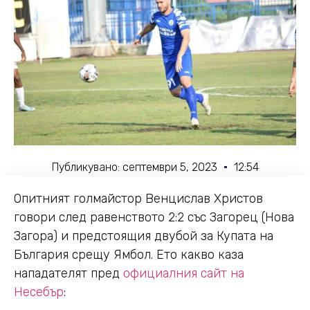
Публикувано:
септември 5, 2023
12:54
Опитният голмайстор Венцислав Христов
говори след равенството 2:2 със Загорец (Нова
Загора) и предстоящия двубой за Купата на
България срещу Ямбол. Ето какво каза
нападателят пред
официалния сайт на
Несебър
: