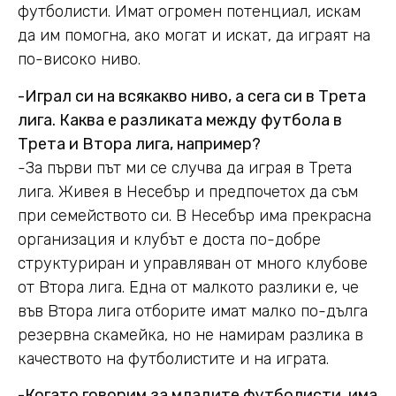
футболисти. Имат огромен потенциал, искам
да им помогна, ако могат и искат, да играят на
по-високо ниво.
-Играл си на всякакво ниво, а сега си в Трета
лига. Каква е разликата между футбола в
Трета и Втора лига, например?
-За първи път ми се случва да играя в Трета
лига. Живея в Несебър и предпочетох да съм
при семейството си. В Несебър има прекрасна
организация и клубът е доста по-добре
структуриран и управляван от много клубове
от Втора лига. Една от малкото разлики е, че
във Втора лига отборите имат малко по-дълга
резервна скамейка, но не намирам разлика в
качеството на футболистите и на играта.
-Когато говорим за младите футболисти, има