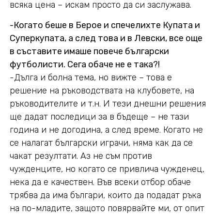
всяка цена – искам просто да си заслужава.
-Когато беше в Берое и спечелихте Купата и
Суперкупата, а след това и в Левски, все още
в съставите имаше повече български
футболисти. Сега обаче не е така?!
-Дълга и болна тема, но вижте – това е
решение на ръководствата на клубовете, на
ръководителите и т.н. И тези днешни решения
ще дадат последици за в бъдеще – не тази
година и не догодина, а след време. Когато не
се налагат български играчи, няма как да се
чакат резултати. Аз не съм против
чужденците, но когато се привлича чужденец,
нека да е качествен. Във всеки отбор обаче
трябва да има българи, които да подадат ръка
на по-младите, защото повярвайте ми, от опит