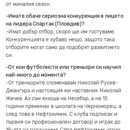
от миналия сезон.
-Имате обаче сериозна конкуренция в лицето
на лидера Спартак (Пловдив)?
-Имат добър отбор, скоро ще им гостуваме.
Конкуренцията е хубаво нещо, защото така
отборите могат само да подобрят развитието
си.
-От кои футболисти или треньори си научил
най-много до момента?
-От треньорите споменавам Николай Русев-
Джангъра и настоящия ми наставник Николай
Жечев. Аз съм юноша на Несебър, а на 15
години преминах в школата на Черноморец, а
след това в Нефтохимик. С клуба подписах и
първия си професионален договор и играх до
19-ата си годишнина. След Нефтохимик играх