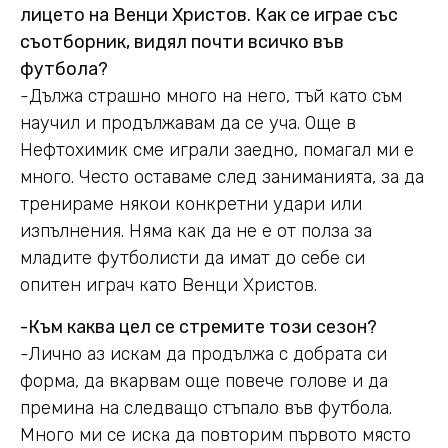
лицето на Венци Христов. Как се играе със
съотборник, видял почти всичко във
футбола?
-Дължа страшно много на него, тъй като съм
научил и продължавам да се уча. Още в
Нефтохимик сме играли заедно, помагал ми е
много. Често оставаме след заниманията, за да
тренираме някои конкретни удари или
изпълнения. Няма как да не е от полза за
младите футболисти да имат до себе си
опитен играч като Венци Христов.
-Към каква цел се стремите този сезон?
-Лично аз искам да продължа с добрата си
форма, да вкарвам още повече голове и да
премина на следващо стъпало във футбола.
Много ми се иска да повторим първото място