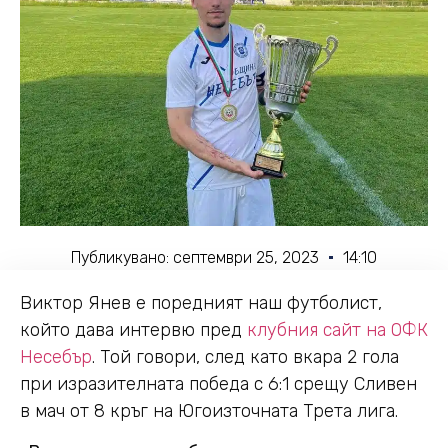
Публикувано:
септември 25, 2023
14:10
Виктор Янев е поредният наш футболист,
който дава интервю пред
клубния сайт на ОФК
Несебър
. Той говори, след като вкара 2 гола
при изразителната победа с 6:1 срещу Сливен
в мач от 8 кръг на Югоизточната Трета лига.