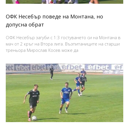
ОФК Несебър поведе на Монтана, но
допусна обрат
ОФК Несебър загуби с 1:3 гостуването си на Монтана в
мач от 2 кръг на Втора лига. Възпитаниците на старши
треньора Мирослав Косев може да