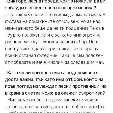
-Викторе, лесна победа, която може ли да ви
заблуди с оглед класата на противника?
-По никакъв начин не искам да омаловажавам
състава на домакините от Сливен, но за нас
най-важното беше да не ги подценим. Те са в
трудно положение и е ясно, че има огромна
разлика между техния и нашия отбор. Но и
срещу тях се дават три точки, както срещу
всеки останал съперник. Така че съм доволен
от победата и вече мислим за следващия мач.
-Като че ли при вас темата подценяване е
доста важна, тъй като има отбори, които на
пръв поглед изглеждат лесни противници, но
в крайна сметка може да окажат съпротива?
-Мисля, че особено в домакинските мачове
трябва да показваме доста по-добро лице (б.р.