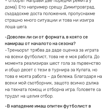
– отборът направи две поредни ремита у
дома). Ето например срещу Димитровград,
създадохме доста положения, пропуснахме
страшно много ситуации и това ни изигра
лоша шега.
-Доволен ли си от формата, в която се
намираш от началото на сезона?
-Треньорът трябва да даде оценка за играта
на всеки футболист, това не е моя работа. До
момента реализирах шест гола за първенство
и общо десет с тези в турнира за Купата, но
това е моята работа – да бележа. Благодаря на
всеки мой съотборник, защото всичко дължа
на тяхната помощ и отборна игра. Головете са
трудът на целия отбор.
-В нападение имаш опитен футболист в