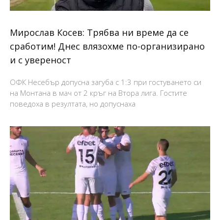
Мирослав Косев: Трябва ни време да се
сработим! Днес влязохме по-организирано
и с увереност
ОФК Несебър допусна загуба с 1:3 при гостуването си
на Монтана в мач от 2 кръг на Втора лига. Гостите
поведоха в резултата, но допуснаха