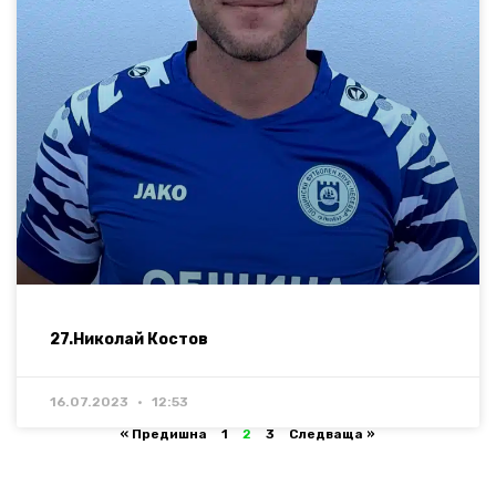
27.Николай Костов
16.07.2023
12:53
« Предишна
1
2
3
Следваща »