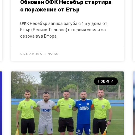
Обновен ОФК Несебър стартира
с поражение от Етър
ОФК Несебър записа загуба с 1:5 у дома от
Етър (Велико Търново) в първия си мач за
сезона във Втора
25.07.2026
19:35
НОВИНИ