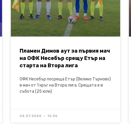
Пламен Димов аут за първия мач
на ОФК Несебър срещу Етър на
старта на Втора лига
ОФК Несебър посреща Етър (Велико Търново)
в мач от 1 кръг на Втора лига. Срещата е в
събота (25 юли)
24.07.2026
12:36