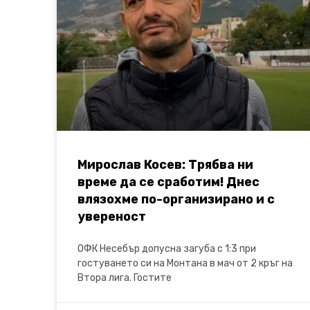
Мирослав Косев: Трябва ни
време да се сработим! Днес
влязохме по-организирано и с
увереност
ОФК Несебър допусна загуба с 1:3 при
гостуването си на Монтана в мач от 2 кръг на
Втора лига. Гостите