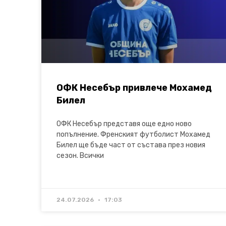
ОФК Несебър привлече Мохамед
Билел
ОФК Несебър представя още едно ново
попълнение. Френският футболист Мохамед
Билел ще бъде част от състава през новия
сезон. Всички
24.07.2026
17:03