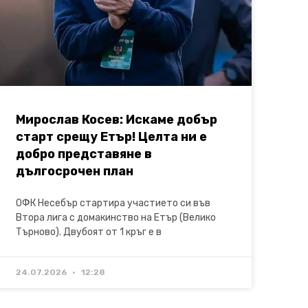
Мирослав Косев: Искаме добър
старт срещу Етър! Целта ни е
добро представяне в
дългосрочен план
ОФК Несебър стартира участието си във
Втора лига с домакинство на Етър (Велико
Търново). Двубоят от 1 кръг е в
24.07.2026
12:28