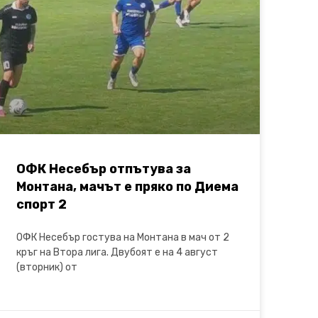
ОФК Несебър отпътува за
Монтана, мачът е пряко по Диема
спорт 2
ОФК Несебър гостува на Монтана в мач от 2
кръг на Втора лига. Двубоят е на 4 август
(вторник) от