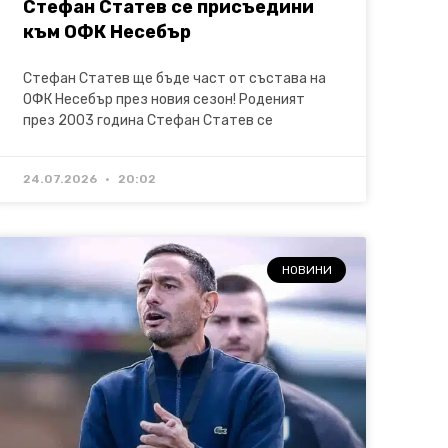
Стефан Статев се присъедини
към ОФК Несебър
Стефан Статев ще бъде част от състава на
ОФК Несебър през новия сезон! Роденият
през 2003 година Стефан Статев се
24.07.2026
20:02
НОВИНИ