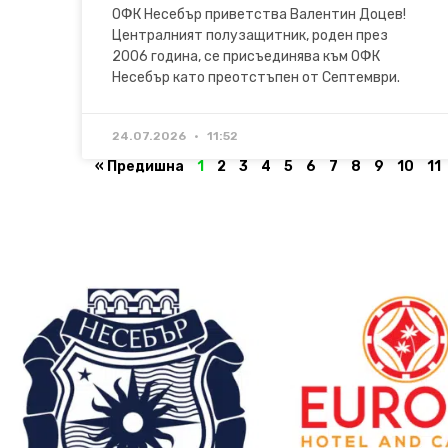
ОФК Несебър приветства Валентин Доцев!
Централният полузащитник, роден през
2006 година, се присъединява към ОФК
Несебър като преотстъпен от Септември.
24.07.2026
11:52
« Предишна
1
2
3
4
5
6
7
8
9
10
11