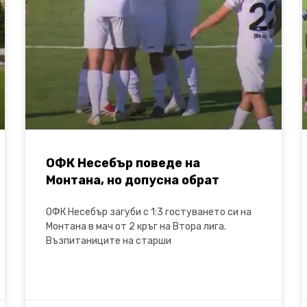
ОФК Несебър поведе на
Монтана, но допусна обрат
ОФК Несебър загуби с 1:3 гостуването си на
Монтана в мач от 2 кръг на Втора лига.
Възпитаниците на старши