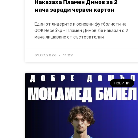
Наказаха Пламен Димов за 2
мача заради червен картон
Един от лидерите и основни футболисти на
ОФК Несебър – Пламен Димов, бе наказан с 2
мача лишаване от състезателни
31.07.2026
11:29
НОВИНИ