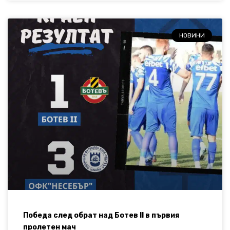
НОВИНИ
Победа след обрат над Ботев II в първия
пролетен мач