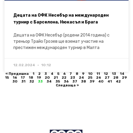
Децата на ОФК Несебър на международен
турнир с Барселона, Нюкасъл и Брага
Децата на ОФК Несебър (родени 2014 година) с
треньор Трайо Грозев ще вземат участие на
престижен международен турнир в Малта
12.02.2024
10:12
« Предишна
1
2
3
4
5
6
7
8
9
10
11
12
13
14
15
16
17
18
19
20
21
22
23
24
25
26
27
28
29
30
31
32
33
34
35
36
37
38
39
40
41
42
Следваща »