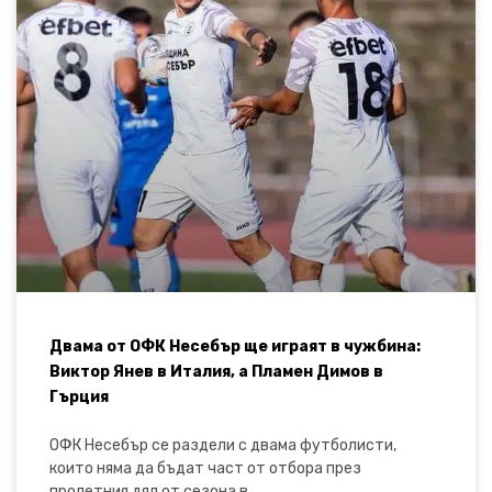
Двама от ОФК Несебър ще играят в чужбина:
Виктор Янев в Италия, а Пламен Димов в
Гърция
ОФК Несебър се раздели с двама футболисти,
които няма да бъдат част от отбора през
пролетния дял от сезона в