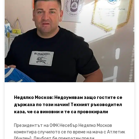
Недялко Москов: Недоумявам защо гостите се
държаха по този начин! Техният ръководител
каза, че са виновни и те са провокирали
Президентът на ОФК Несебър Недялко Москов
коментира случилото се по време на мача с Атлетик
(Куклен). Двубоят бе прекратен преди