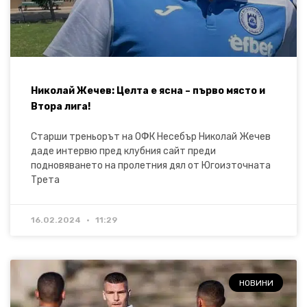
Николай Жечев: Целта е ясна – първо място и
Втора лига!
Старши треньорът на ОФК Несебър Николай Жечев
даде интервю пред клубния сайт преди
подновяването на пролетния дял от Югоизточната
Трета
16.02.2024
11:29
НОВИНИ