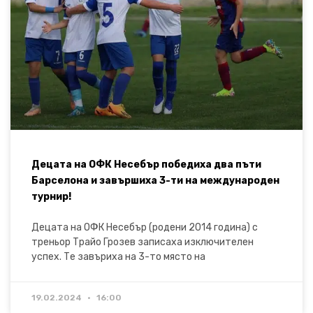
Децата на ОФК Несебър победиха два пъти
Барселона и завършиха 3-ти на международен
турнир!
Децата на ОФК Несебър (родени 2014 година) с
треньор Трайо Грозев записаха изключителен
успех. Те завъриха на 3-то място на
19.02.2024
16:00