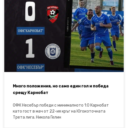
Много положения, но само един гол и победа
срещу Карнобат
ОФК Несебър победи с минималното 1:0 Карнобат
като гост в мач от 22-ия кръг на Югоизточната
Трета лига. Никола Гелин