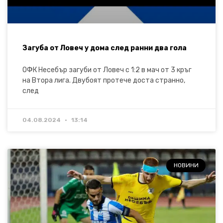
Загуба от Ловеч у дома след ранни два гола
ОФК Несебър загуби от Ловеч с 1:2 в мач от 3 кръг
на Втора лига. Двубоят протече доста странно,
след
04.08.2024
13:14
НОВИНИ