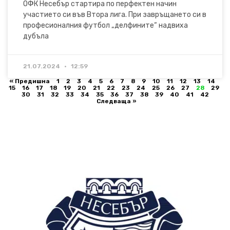
ОФК Несебър стартира по перфектен начин
участието си във Втора лига. При завръщането си в
професионалния футбол „делфините“ надвиха
дубъла
21.07.2024
12:59
« Предишна
1
2
3
4
5
6
7
8
9
10
11
12
13
14
15
16
17
18
19
20
21
22
23
24
25
26
27
28
29
30
31
32
33
34
35
36
37
38
39
40
41
42
Следваща »