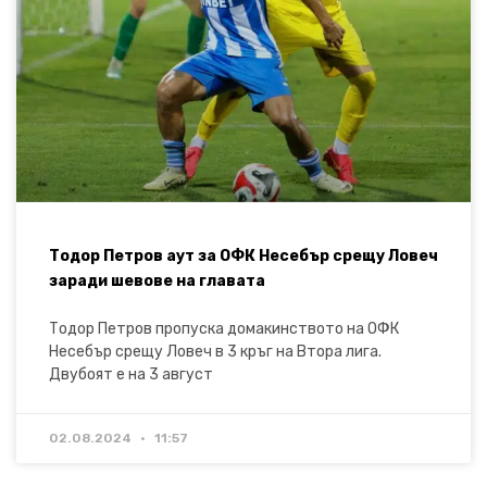
Тодор Петров аут за ОФК Несебър срещу Ловеч
заради шевове на главата
Тодор Петров пропуска домакинството на ОФК
Несебър срещу Ловеч в 3 кръг на Втора лига.
Двубоят е на 3 август
02.08.2024
11:57