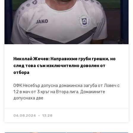
Николай Жечев: Направихме груби грешки, но
след това съм изключително доволен от
отбора
ОФК Несебър допусна домакинска загуба от Ловеч с
1:2 в мач от 3 кръг на Втора лига. Домакините
допуснаха две
06.08.2024
13:28