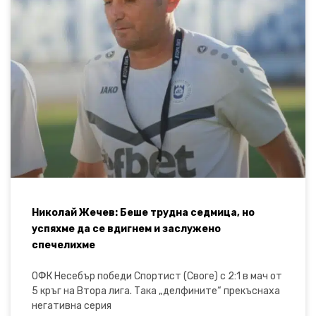
Николай Жечев: Беше трудна седмица, но
успяхме да се вдигнем и заслужено
спечелихме
ОФК Несебър победи Спортист (Своге) с 2:1 в мач от
5 кръг на Втора лига. Така „делфините“ прекъснаха
негативна серия