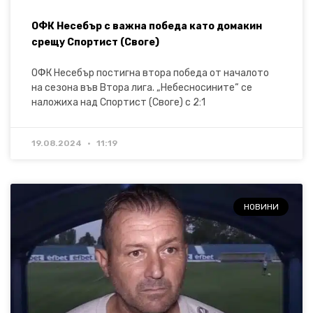
ОФК Несебър с важна победа като домакин
срещу Спортист (Своге)
ОФК Несебър постигна втора победа от началото
на сезона във Втора лига. „Небесносините“ се
наложиха над Спортист (Своге) с 2:1
19.08.2024
11:19
НОВИНИ