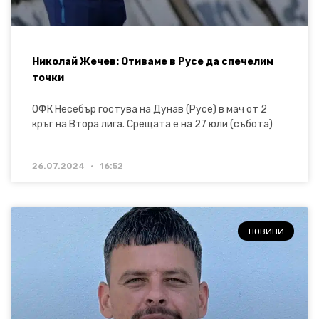
Николай Жечев: Отиваме в Русе да спечелим
точки
ОФК Несебър гостува на Дунав (Русе) в мач от 2
кръг на Втора лига. Срещата е на 27 юли (събота)
26.07.2024
16:52
НОВИНИ