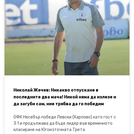
Николай Жечев: Никакво отпускане в
последните два мача! Никой няма да излезе и
да загуби сам, ние трябва да го победим
ОФК Несебър победи Левски (Карлово) като гост с
3:1 и продължава да бъде лидер във временното
класиране на Югоизточната Трета