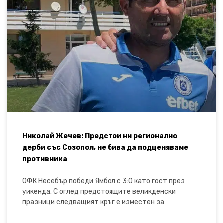
Николай Жечев: Предстои ни регионално
дерби със Созопол, не бива да подценяваме
противника
ОФК Несебър победи Ямбол с 3:0 като гост през
уикенда. С оглед предстоящите великденски
празници следващият кръг е изместен за