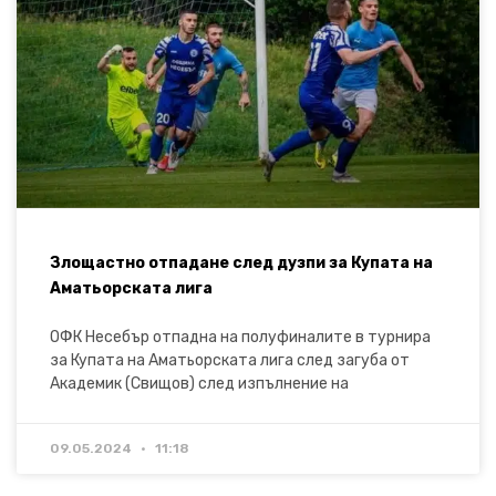
Злощастно отпадане след дузпи за Купата на
Аматьорската лига
ОФК Несебър отпадна на полуфиналите в турнира
за Купата на Аматьорската лига след загуба от
Академик (Свищов) след изпълнение на
09.05.2024
11:18