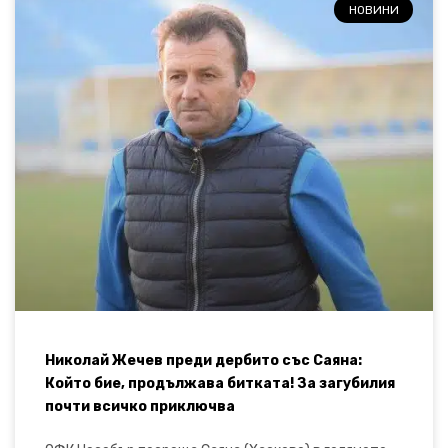
НОВИНИ
Николай Жечев преди дербито със Саяна:
Който бие, продължава битката! За загубилия
почти всичко приключва