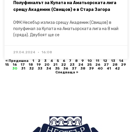
Полуфиналът за Купата на Аматьорската лига
срещу Академик (Свищов) е в Стара Загора
ОФК Несебър излиза срещу Академик (Свищов) в
полуфинал за Купата на Аматьорската лига на 8 май
(сряда). Двубоят ще се
29.04.2024
16:08
« Предишна
1
2
3
4
5
6
7
8
9
10
11
12
13
14
15
16
17
18
19
20
21
22
23
24
25
26
27
28
29
30
31
32
33
34
35
36
37
38
39
40
41
42
Следваща »