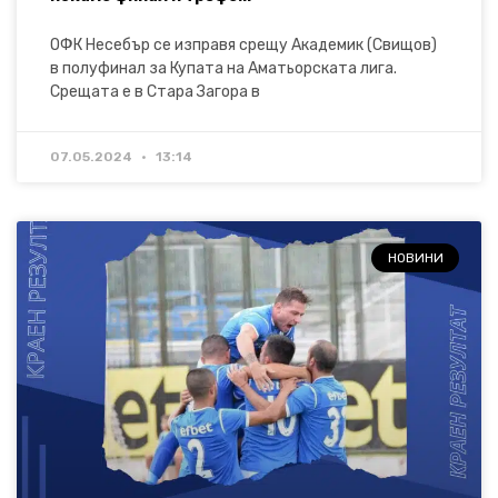
ОФК Несебър се изправя срещу Академик (Свищов)
в полуфинал за Купата на Аматьорската лига.
Срещата е в Стара Загора в
07.05.2024
13:14
НОВИНИ