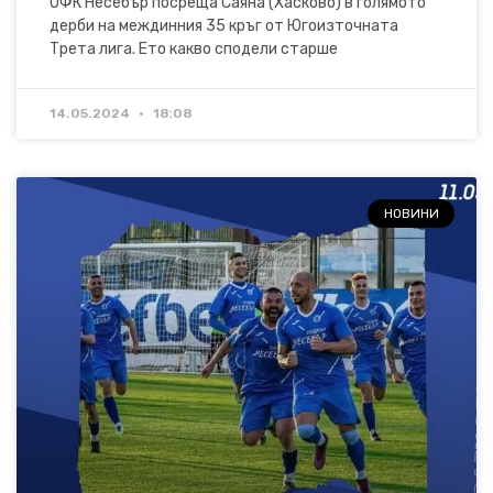
ОФК Несебър посреща Саяна (Хасково) в голямото
дерби на междинния 35 кръг от Югоизточната
Трета лига. Ето какво сподели старше
14.05.2024
18:08
НОВИНИ