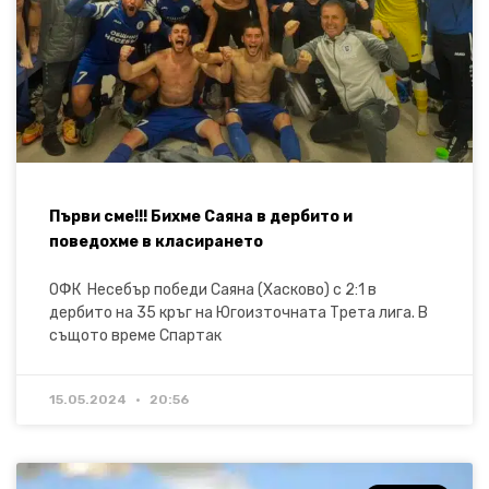
Първи сме!!! Бихме Саяна в дербито и
поведохме в класирането
ОФК Несебър победи Саяна (Хасково) с 2:1 в
дербито на 35 кръг на Югоизточната Трета лига. В
същото време Спартак
15.05.2024
20:56