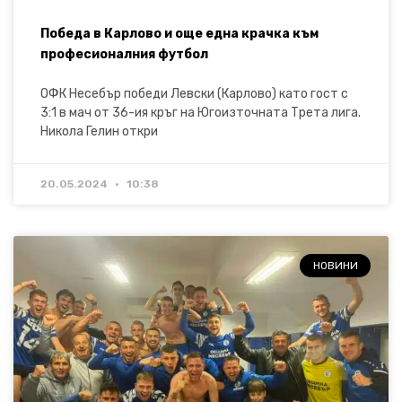
Победа в Карлово и още една крачка към
професионалния футбол
ОФК Несебър победи Левски (Карлово) като гост с
3:1 в мач от 36-ия кръг на Югоизточната Трета лига.
Никола Гелин откри
20.05.2024
10:38
НОВИНИ