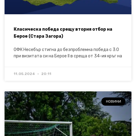
Класическа победа срещу втория отбор на
Берое (Стара Загора)
ОФК Несебър стигна до безпроблемна победа с 3:0
при визитата си на Берое II в среща от 34-ия кръг на
11.05.2024
20:11
НОВИНИ