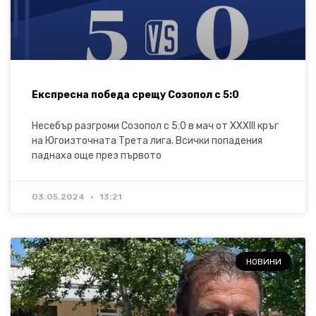
Експресна победа срещу Созопол с 5:0
Несебър разгроми Созопол с 5:0 в мач от XXXIII кръг
на Югоизточната Трета лига. Всички попадения
паднаха още през първото
03.05.2024
13:21
НОВИНИ