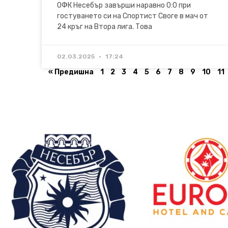
ОФК Несебър завърши наравно 0:0 при
гостуването си на Спортист Своге в мач от
24 кръг на Втора лига. Това
02.03.2025
17:24
« Предишна
1
2
3
4
5
6
7
8
9
10
11