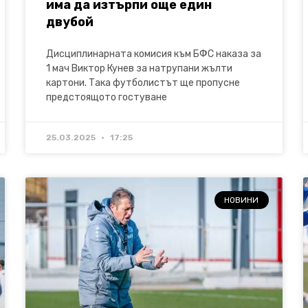
има да изтърпи още един
двубой
Дисциплинарната комисия към БФС наказа за
1 мач Виктор Кунев за натрупани жълти
картони. Така футболистът ще пропусне
предстоящото гостуване
25.03.2025
17:25
НОВИНИ