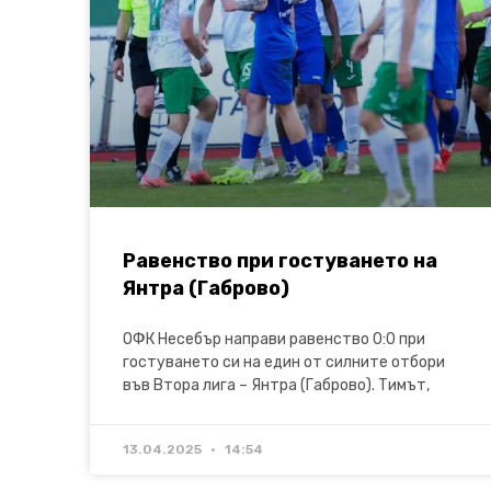
Равенство при гостуването на
Янтра (Габрово)
ОФК Несебър направи равенство 0:0 при
гостуването си на един от силните отбори
във Втора лига – Янтра (Габрово). Тимът,
13.04.2025
14:54