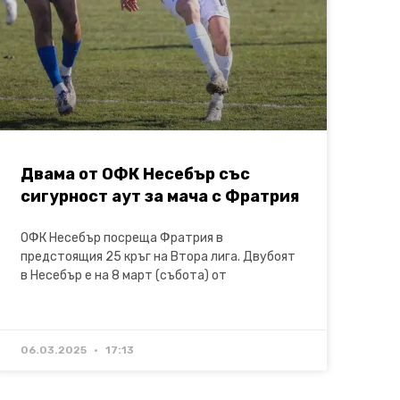
Двама от ОФК Несебър със
сигурност аут за мача с Фратрия
ОФК Несебър посреща Фратрия в
предстоящия 25 кръг на Втора лига. Двубоят
в Несебър е на 8 март (събота) от
06.03.2025
17:13