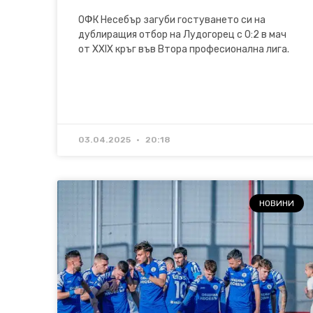
ОФК Несебър загуби гостуването си на
дублиращия отбор на Лудогорец с 0:2 в мач
от XXIX кръг във Втора професионална лига.
03.04.2025
20:18
НОВИНИ