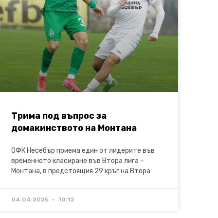
Трима под въпрос за
домакинството на Монтана
ОФК Несебър приема един от лидерите във
временното класиране във Втора лига –
Монтана, в предстоящия 29 кръг на Втора
04.04.2025
10:12