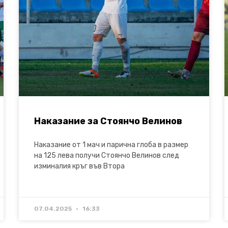
Наказание за Стоянчо Велинов
Наказание от 1 мач и парична глоба в размер
на 125 лева получи Стоянчо Велинов след
изминалия кръг във Втора
07.04.2025
16:33