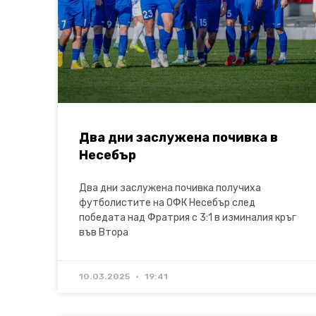
Два дни заслужена почивка в
Несебър
Два дни заслужена почивка получиха
футболистите на ОФК Несебър след
победата над Фратрия с 3:1 в изминалия кръг
във Втора
10.03.2025
19:41