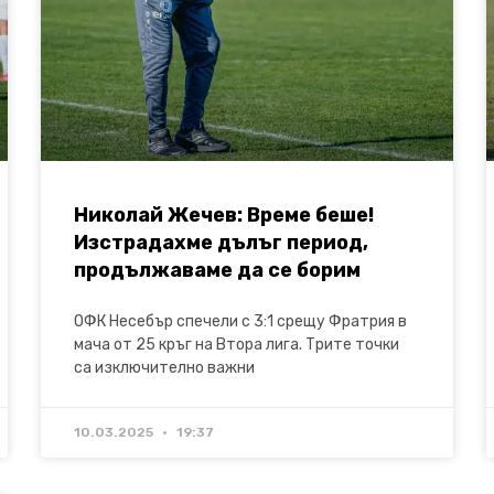
Николай Жечев: Време беше!
Изстрадахме дълъг период,
продължаваме да се борим
ОФК Несебър спечели с 3:1 срещу Фратрия в
мача от 25 кръг на Втора лига. Трите точки
са изключително важни
10.03.2025
19:37