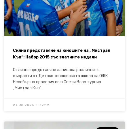
Силно представяне на юношите на „Мистрал
Къп“: Набор 2015 със златните медали
Отлично представяне записаха различните
възрасти от Детско-юношеската школа на ОФК
Несебър на провелия се в Свети Влас турнир
„Мистрал Къп“.
27.08.2025
12:19