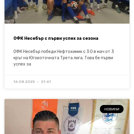
ОФК Несебър с първи успех за сезона
ОФК Несебър победи Нефтохимик с 3:0 в мач от 3
кръг на Югоизточната Трета лига. Това бе първи
успех за
16.08.2025
21:41
НОВИНИ