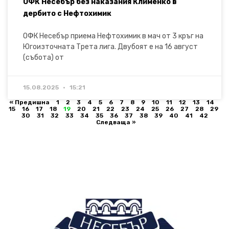
ОФК Несебър без наказания Клименко в
дербито с Нефтохимик
ОФК Несебър приема Нефтохимик в мач от 3 кръг на
Югоизточната Трета лига. Двубоят е на 16 август
(събота) от
15.08.2025
15:21
« Предишна
1
2
3
4
5
6
7
8
9
10
11
12
13
14
15
16
17
18
19
20
21
22
23
24
25
26
27
28
29
30
31
32
33
34
35
36
37
38
39
40
41
42
Следваща »