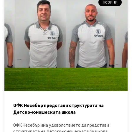
НОВИНИ
ОФК Несебър представи структурата на
Детско-юношеската школа
ОФК Несебър има удоволствието да представи
структурата на Детско-юношеската си школа.