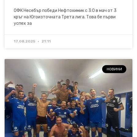
ОФК Несебър победи Нефтохимик с 3:0 в мач от 3
кръг на Югоизточната Трета лига. Това бе първи
успех за
17.08.2025
21:11
НОВИНИ