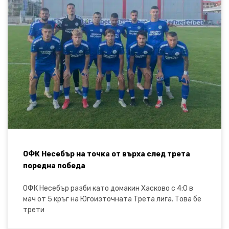
ОФК Несебър на точка от върха след трета
поредна победа
ОФК Несебър разби като домакин Хасково с 4:0 в
мач от 5 кръг на Югоизточната Трета лига. Това бе
трети