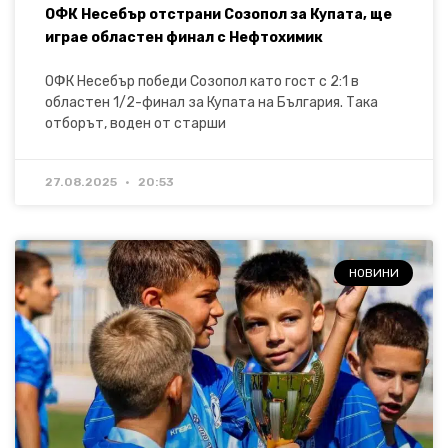
ОФК Несебър отстрани Созопол за Купата, ще
играе областен финал с Нефтохимик
ОФК Несебър победи Созопол като гост с 2:1 в
областен 1/2-финал за Купата на България. Така
отборът, воден от старши
27.08.2025
20:53
НОВИНИ