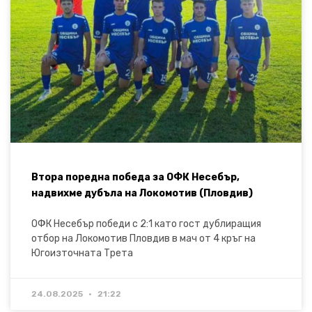
Втора поредна победа за ОФК Несебър,
надвихме дубъла на Локомотив (Пловдив)
ОФК Несебър победи с 2:1 като гост дублиращия
отбор на Локомотив Пловдив в мач от 4 кръг на
Югоизточната Трета
24.08.2025
21:22