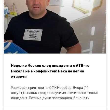
Недялко Москов след инцидента с АТВ-то:
Никола не е конфликтен! Нека не лепим
етикети
Уважаеми приятели на ОФК Несебър, Вчера (14
август) в нашия град се случи изключително тежък
инцидент. Петима души пострадаха, блъснати