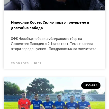
Мирослав Косев: Силно първо полувреме и
достойна победа
ОФК Несебър победи дублиращия отбор на
Локомотив Пловдив с 2:1 като гост. Тимът записа
втори пореден успех. „Поздравления за момчетата
25.08.2025
18:11
НОВИНИ