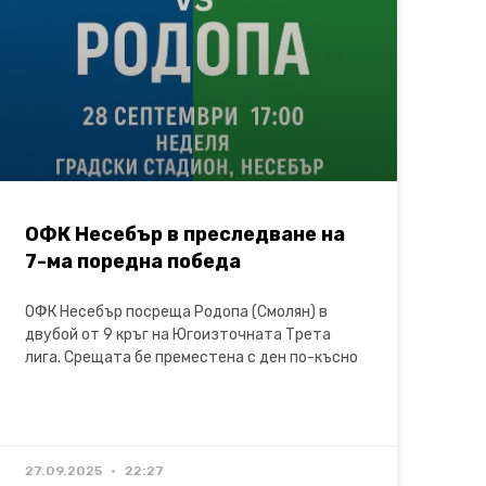
ОФК Несебър в преследване на
7-ма поредна победа
ОФК Несебър посреща Родопа (Смолян) в
двубой от 9 кръг на Югоизточната Трета
лига. Срещата бе преместена с ден по-късно
27.09.2025
22:27