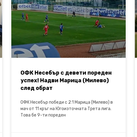
ОФК Несебър с девети пореден
успех! Надви Марица (Милево)
след обрат
ОФК Несебър победи с 2:1 Марица (Милево) в
мач от 11 кръг на Югоизточната Трета лига.
Това бе 9-ти пореден