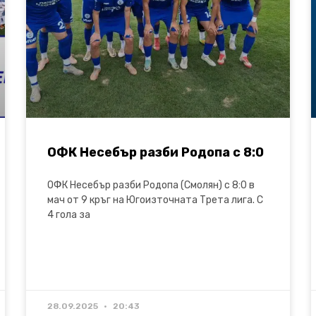
ОФК Несебър разби Родопа с 8:0
ОФК Несебър разби Родопа (Смолян) с 8:0 в
мач от 9 кръг на Югоизточната Трета лига. С
4 гола за
28.09.2025
20:43