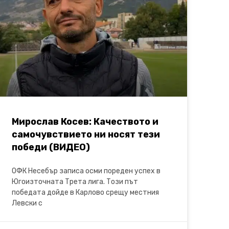
Мирослав Косев: Качеството и
самочувствието ни носят тези
победи (ВИДЕО)
ОФК Несебър записа осми пореден успех в
Югоизточната Трета лига. Този път
победата дойде в Карлово срещу местния
Левски с