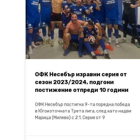
ОФК Несебър изравни серия от
сезон 2023/2024, подгони
постижение отпреди 10 години
ОФК Несебър постигна 9-та поредна победа
в Югоизточната Трета лига, след като надви
Марица (Милево) с 2:1. Серия от 9