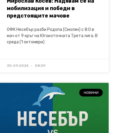
Мирослав Косев: Надявам се на
мобилизация и победи в
предстоящите мачове
ОФК Несебър разби Родопа (Смолян) с 8:0 в
мач от 9 кръг на Югоизточната Трета лига. В
сряда (1 октомври)
30.09.2025
08:59
НОВИНИ