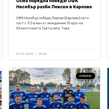
Осма поредна победа! ОФК
Несебър разби Левски в Карлово
ОФК Несебър победи Левски (Карлово) като
гост с 3:0 в мач от междинния 10 кръг на
Югоизточната Трета лига. Това
01.10.2025
18:28
НОВИНИ