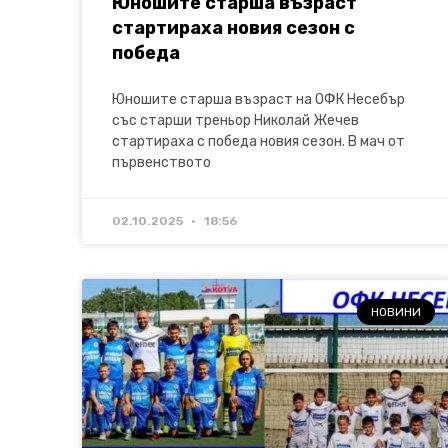
Юношите старша възраст
стартираха новия сезон с
победа
Юношите старша възраст на ОФК Несебър
със старши треньор Николай Жечев
стартираха с победа новия сезон. В мач от
първенството
02.10.2025
18:56
НОВИНИ