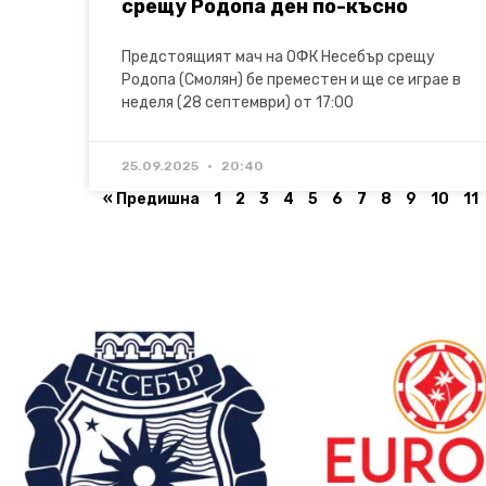
срещу Родопа ден по-късно
Предстоящият мач на ОФК Несебър срещу
Родопа (Смолян) бе преместен и ще се играе в
неделя (28 септември) от 17:00
25.09.2025
20:40
« Предишна
1
2
3
4
5
6
7
8
9
10
11